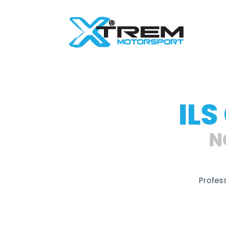
IL
N
Profes