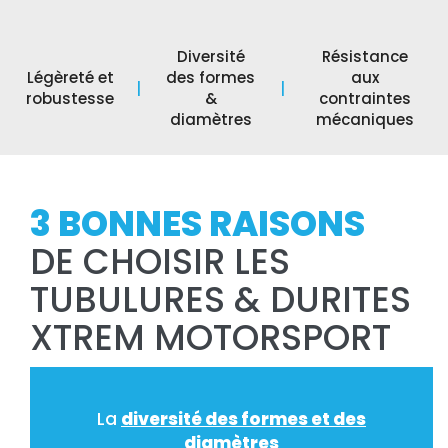
Diversité
Résistance
Légèreté et
des formes
aux
|
|
robustesse
&
contraintes
diamètres
mécaniques
3 BONNES RAISONS
DE CHOISIR LES
TUBULURES & DURITES
XTREM MOTORSPORT
La
diversité des formes et des
diamètres